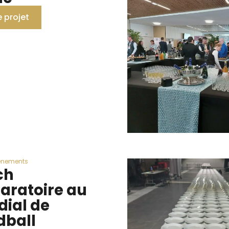
e projet
énements
ch
aratoire au
ial de
dball