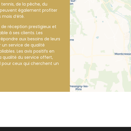
tennis, de la pêche, du
nts peuvent également profiter
 mois d’été.
de réception prestigieux et
ble à ses clients. Les
 répondre aux besoins de leurs
ir un service de qualité
iables. Les avis positifs en
 qualité du service offert,
l pour ceux qui cherchent un