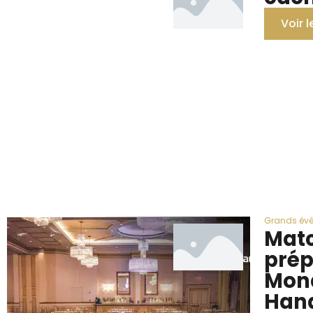
Voir l
Grands év
Mat
prép
Mond
Han