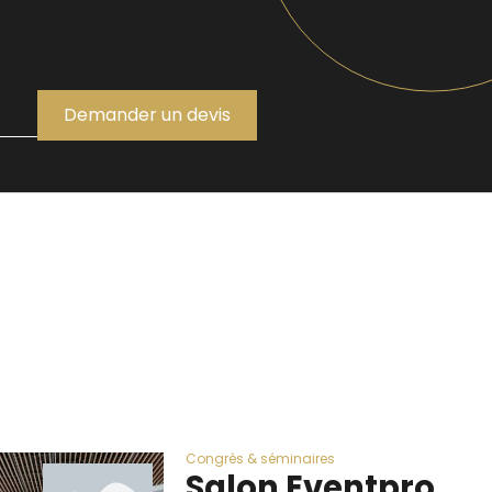
Demander un devis
Congrès & séminaires
Salon Eventpro