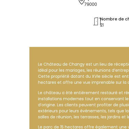
79000
Nombre de c
21
Le Château de Changy est un lieu de réceptio
idéal pour les mariages, les réunions d’entre
Cette propriété datant du XVIe siècle est en
hectares et offre une vue imprenable sur l
Le château a été entièrement restauré et rén
installations modernes tout en conservant l
d’origine. Les clients peuvent profiter de plus
extérieurs pour leurs événements, tels que la
salles de réunion, les terrasses, les jardins et
Le parc de 15 hectares offre également une var