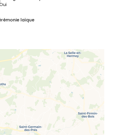
Oui
érémonie laïque