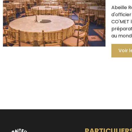
Abeille R
d'officie
CO'MET l
préparat
au mondi
Voir l
PARTICULIER