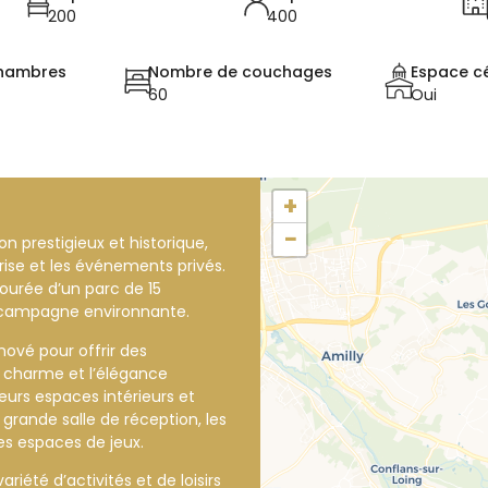
200
400
hambres
Nombre de couchages
Espace c
60
Oui
+
−
n prestigieux et historique,
prise et les événements privés.
tourée d’un parc de 15
a campagne environnante.
ové pour offrir des
e charme et l’élégance
ieurs espaces intérieurs et
 grande salle de réception, les
 les espaces de jeux.
iété d’activités et de loisirs