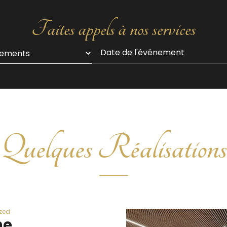
Faites appels à nos services
Quelques Réalisations
zed
he