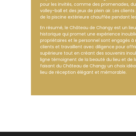
pour les invités, comme des promenades, du 
volley-ball et des jeux de plein air. Les clie
de la piscine extérieure chauffée pendant les
En résumé, le Château de Changy est un lieu 
historique qui promet une expérience inoublia
propriétaires et le personnel sont engagés à
clients et travaillent avec diligence pour offr
supérieure tout en créant des souvenirs inoubl
ligne témoignent de la beauté du lieu et de la
faisant du Château de Changy un choix idéa
lieu de réception élégant et mémorable.